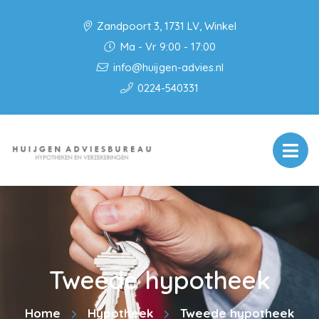
Zandpoort 3, 1731 LV, Winkel
Ma - Vr 9:00 - 17:00
info@huijgen-advies.nl
0224-540331
Tweede hypotheek
Home
Hypotheek
Tweede hypotheek