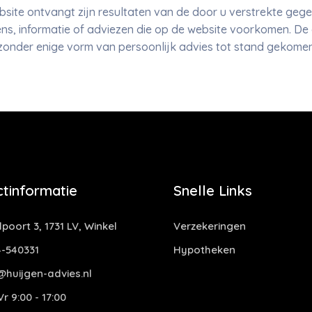
bsite ontvangt zijn resultaten van de door u verstrekte geg
, informatie of adviezen die op de website voorkomen. De on
zonder enige vorm van persoonlijk advies tot stand gekomen
tinformatie
Snelle Links
oort 3, 1731 LV, Winkel
Verzekeringen
-540331
Hypotheken
@huijgen-advies.nl
r 9:00 - 17:00