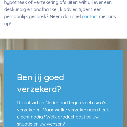
hypotheek of verzekering afsluiten Wilt u liever een
deskundig en onafhankelijk advies tijdens een
persoonlijk gesprek? Neem dan snel
contact
met ons
op!
Ben jij goed
verzekerd?
U kunt zich in Nederland tegen veel risico’s
verzekeren. Maar welke verzekeringen heeft
u echt nodig? Welk product past bij uw
situatie en uw wensen?