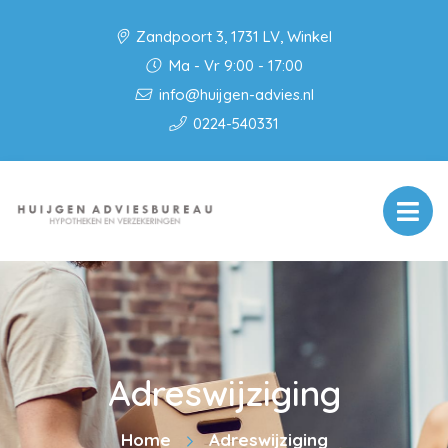
Zandpoort 3, 1731 LV, Winkel
Ma - Vr 9:00 - 17:00
info@huijgen-advies.nl
0224-540331
Adreswijziging
Home
Adreswijziging