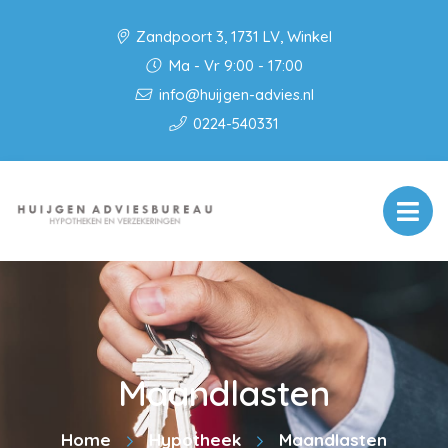
Zandpoort 3, 1731 LV, Winkel
Ma - Vr 9:00 - 17:00
info@huijgen-advies.nl
0224-540331
Maandlasten
Home
Hypotheek
Maandlasten