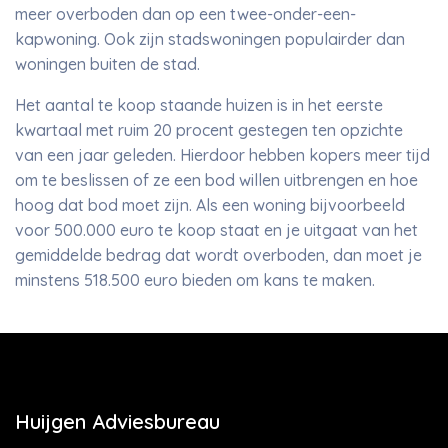
meer overboden dan op een twee-onder-een-
kapwoning. Ook zijn stadswoningen populairder dan
woningen buiten de stad.
Het aantal te koop staande huizen is in het eerste
kwartaal met ruim 20 procent gestegen ten opzichte
van een jaar geleden. Hierdoor hebben kopers meer tijd
om te beslissen of ze een bod willen uitbrengen en hoe
hoog dat bod moet zijn. Als een woning bijvoorbeeld
voor 500.000 euro te koop staat en je uitgaat van het
gemiddelde bedrag dat wordt overboden, dan moet je
minstens 518.500 euro bieden om kans te maken.
Huijgen Adviesbureau