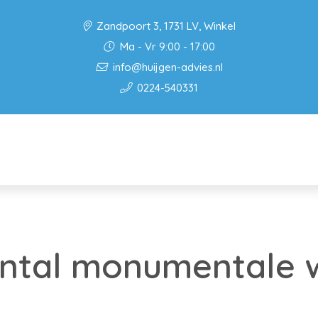
Zandpoort 3, 1731 LV, Winkel
Ma - Vr 9:00 - 17:00
info@huijgen-advies.nl
0224-540331
ntal monumentale 