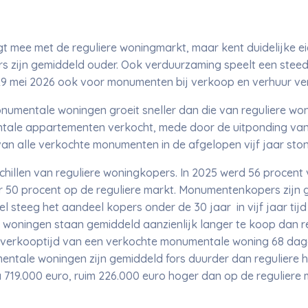
mee met de reguliere woningmarkt, maar kent duidelijke 
s zijn gemiddeld ouder. Ook verduurzaming speelt een steed
29 mei 2026 ook voor monumenten bij verkoop en verhuur ver
numentale woningen groeit sneller dan die van reguliere won
ale appartementen verkocht, mede door de uitponding van
van alle verkochte monumenten in de afgelopen vijf jaar st
illen van reguliere woningkopers. In 2025 werd 56 procen
 50 procent op de reguliere markt. Monumentenkopers zijn 
el steeg het aandeel kopers onder de 30 jaar in vijf jaar tij
woningen staan gemiddeld aanzienlijk langer te koop dan reg
verkooptijd van een verkochte monumentale woning 68 dag
ntale woningen zijn gemiddeld fors duurder dan reguliere h
 719.000 euro, ruim 226.000 euro hoger dan op de reguliere 