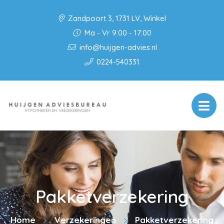
Zandpoort 3, 1731 LV, Winkel
Ma - Vr 9:00 - 17:00
info@huijgen-advies.nl
0224-540331
Pakketverzekering
Home
Verzekeringen
Pakketverzekering