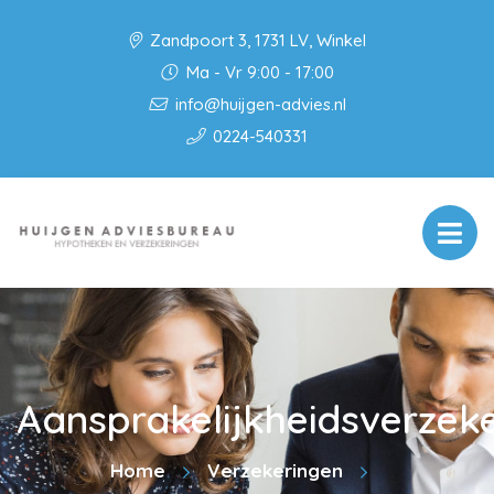
Zandpoort 3, 1731 LV, Winkel
Ma - Vr 9:00 - 17:00
info@huijgen-advies.nl
0224-540331
Aansprakelijkheidsverzek
Home
Verzekeringen