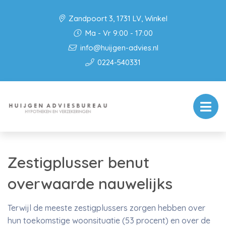
Zandpoort 3, 1731 LV, Winkel
Ma - Vr 9:00 - 17:00
info@huijgen-advies.nl
0224-540331
Zestigplusser benut
overwaarde nauwelijks
Terwijl de meeste zestigplussers zorgen hebben over
hun toekomstige woonsituatie (53 procent) en over de