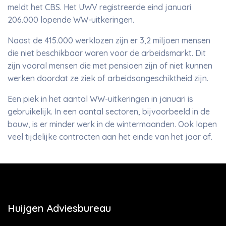
meldt het CBS. Het UWV registreerde eind januari
206.000 lopende WW-uitkeringen.
Naast de 415.000 werklozen zijn er 3,2 miljoen mensen
die niet beschikbaar waren voor de arbeidsmarkt. Dit
zijn vooral mensen die met pensioen zijn of niet kunnen
werken doordat ze ziek of arbeidsongeschiktheid zijn.
Een piek in het aantal WW-uitkeringen in januari is
gebruikelijk. In een aantal sectoren, bijvoorbeeld in de
bouw, is er minder werk in de wintermaanden. Ook lopen
veel tijdelijke contracten aan het einde van het jaar af.
Huijgen Adviesbureau