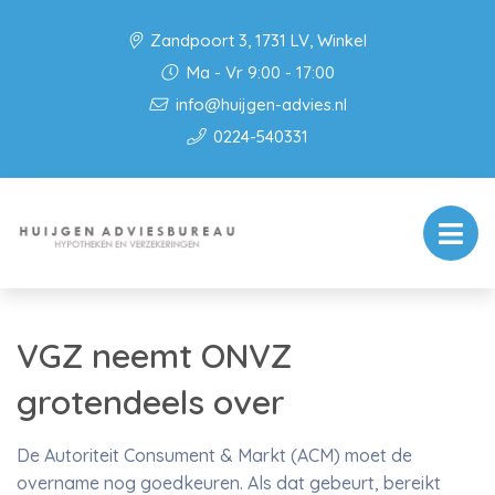
Zandpoort 3, 1731 LV, Winkel
Ma - Vr 9:00 - 17:00
info@huijgen-advies.nl
0224-540331
VGZ neemt ONVZ
grotendeels over
De Autoriteit Consument & Markt (ACM) moet de
overname nog goedkeuren. Als dat gebeurt, bereikt