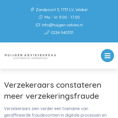
Zandpoort 3, 1731 LV, Winkel
Ma - Vr 9:00 - 17:00
info@huijgen-advies.nl
0224-540331
Verzekeraars constateren
meer verzekeringsfraude
Verzekeraars zien verder een toename van
geraffineerde fraudevormen in digitale processen en