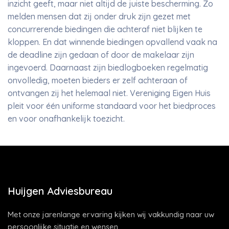
inzicht geeft, maar niet altijd de juiste bescherming. Zo
melden mensen dat zij onder druk zijn gezet met
concurrerende biedingen die achteraf niet blijken te
kloppen. En dat winnende biedingen opvallend vaak na
de deadline zijn gedaan of door de makelaar zijn
ingevoerd. Daarnaast zijn biedlogboeken regelmatig
onvolledig, moeten bieders er zelf achteraan of
ontvangen zij het helemaal niet. Vereniging Eigen Huis
pleit voor één uniforme standaard voor het biedproces
en voor onafhankelijk toezicht.
Huijgen Adviesbureau
Met onze jarenlange ervaring kijken wij vakkundig naar uw
persoonlijke situatie en wensen.