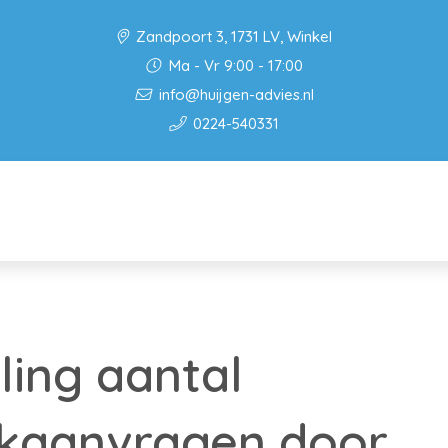
Zandpoort 3, 1731 LV, Winkel
Ma - Vr 9:00 - 17:00
info@huijgen-advies.nl
0224-540331
ing aantal
kaanvragen door