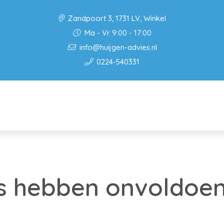
Zandpoort 3, 1731 LV, Winkel
Ma - Vr 9:00 - 17:00
info@huijgen-advies.nl
0224-540331
’s hebben onvoldoe