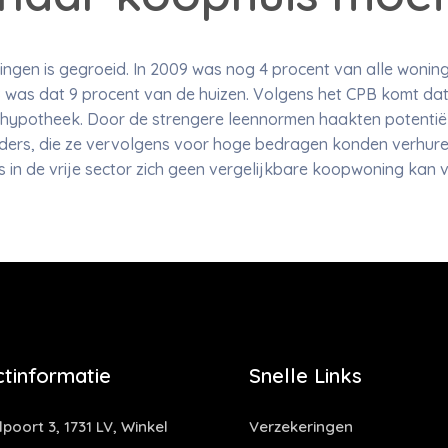
ngen is gegroeid. In 2009 was nog 4 procent van alle wonin
18 was dat 9 procent van de huizen. Volgens het CPB komt d
hypotheek. Door de strengere leennormen haakten potentiël
ers, die ze vervolgens voor hoge bedragen konden verhuren.
 in de vrije sector zich geen vergelijkbare koopwoning kan 
tinformatie
Snelle Links
oort 3, 1731 LV, Winkel
Verzekeringen