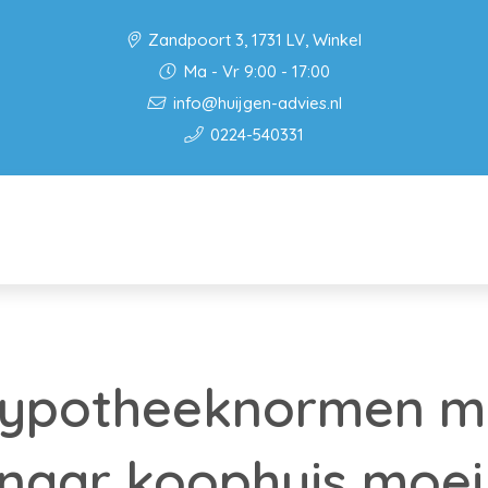
Zandpoort 3, 1731 LV, Winkel
Ma - Vr 9:00 - 17:00
info@huijgen-advies.nl
0224-540331
hypotheeknormen 
naar koophuis moeil