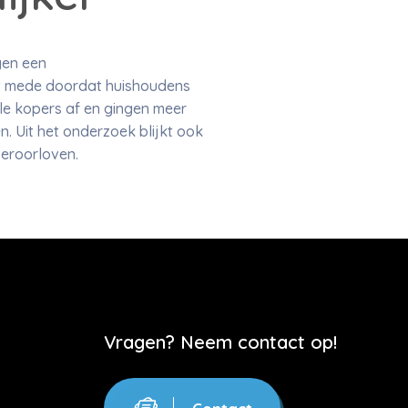
gen een
at mede doordat huishoudens
e kopers af en gingen meer
 Uit het onderzoek blijkt ook
veroorloven.
Vragen? Neem contact op!