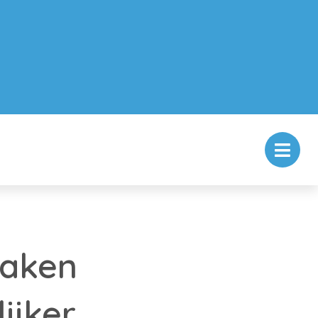
maken
ijker