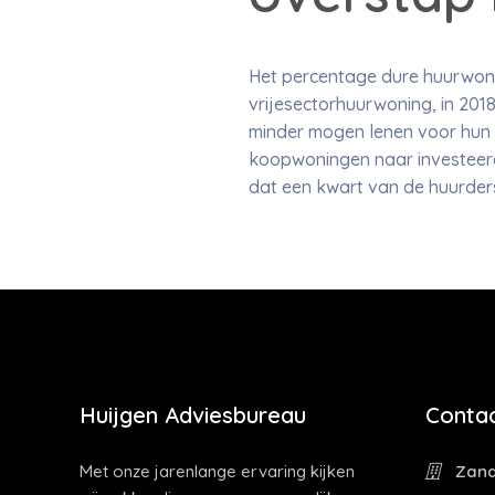
Het percentage dure huurwoni
vrijesectorhuurwoning, in 20
minder mogen lenen voor hun 
koopwoningen naar investeerd
dat een kwart van de huurders
Huijgen Adviesbureau
Contac
Met onze jarenlange ervaring kijken
Zandp