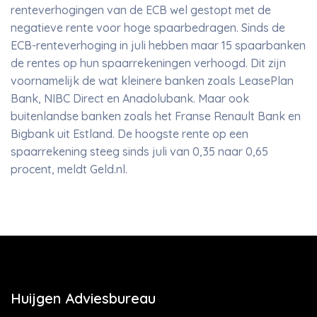
renteverhogingen van de ECB wel gestopt met de
negatieve rente voor hoge spaarbedragen. Sinds de
ECB-renteverhoging in juli hebben maar 15 spaarbanken
de rentes op hun spaarrekeningen verhoogd. Dit zijn
voornamelijk de wat kleinere banken zoals LeasePlan
Bank, NIBC Direct en Anadolubank. Maar ook
buitenlandse banken zoals het Franse Renault Bank en
Bigbank uit Estland. De hoogste rente op een
spaarrekening steeg sinds juli van 0,35 naar 0,65
procent, meldt Geld.nl.
Huijgen Adviesbureau