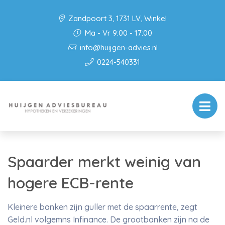
Zandpoort 3, 1731 LV, Winkel
Ma - Vr 9:00 - 17:00
info@huijgen-advies.nl
0224-540331
Spaarder merkt weinig van
hogere ECB-rente
Kleinere banken zijn guller met de spaarrente, zegt
Geld.nl volgemns Infinance. De grootbanken zijn na de