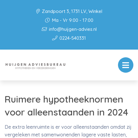
Zandpoort 3, 1731 LV, Winkel
Ma - Vr 9:00 - 17:00
info@huijgen-advies.nl
0224-540331
Ruimere hypotheeknormen
voor alleenstaanden in 2024
De extra leenruimte is er voor alleenstaanden omdat zij
vergeleken met samenwonenden lagere vaste lasten,