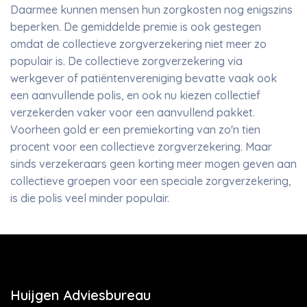
Daarmee kunnen mensen hun zorgkosten nog enigszins
beperken. De gemiddelde premie is ook gestegen
omdat de collectieve zorgverzekering niet meer zo
populair is. De collectieve zorgverzekering via
werkgever of patiëntenvereniging bevatte vaak ook
een aanvullende polis, en ook nu kiezen collectief
verzekerden vaker voor een aanvullend pakket.
Voorheen gold er een premiekorting van zo'n tien
procent voor een collectieve zorgverzekering. Maar
sinds verzekeraars geen korting meer mogen geven aan
collectieve groepen voor een speciale zorgverzekering,
is die polis veel minder populair.
Huijgen Adviesbureau