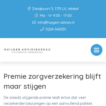
Zandpoort 3, 1731 LV, Winkel
Ma - Vr 9:00 - 17:00
info@huijgen-advies.nl
0224-540331
Premie zorgverzekering blijft
maar stijgen
De steeds stijgende premie leidt ertoe dat veel
verzekerden bezuinigen op een aanvullend pakket.