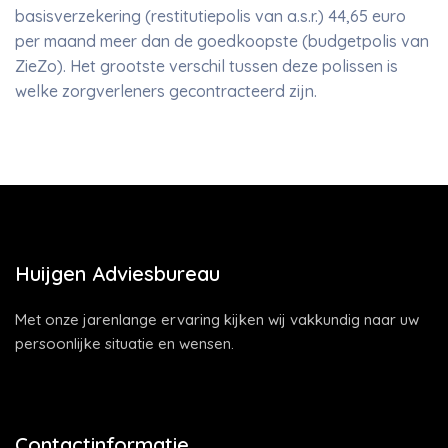
basisverzekering (restitutiepolis van a.s.r.) 44,65 euro
per maand meer dan de goedkoopste (budgetpolis van
ZieZo). Het grootste verschil tussen deze polissen is
welke zorgverleners gecontracteerd zijn.
Huijgen Adviesbureau
Met onze jarenlange ervaring kijken wij vakkundig naar uw
persoonlijke situatie en wensen.
Contactinformatie