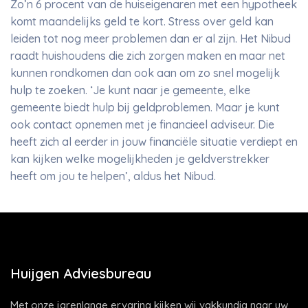
Zo’n 6 procent van de huiseigenaren met een hypotheek
komt maandelijks geld te kort. Stress over geld kan
leiden tot nog meer problemen dan er al zijn. Het Nibud
raadt huishoudens die zich zorgen maken en maar net
kunnen rondkomen dan ook aan om zo snel mogelijk
hulp te zoeken. ‘Je kunt naar je gemeente, elke
gemeente biedt hulp bij geldproblemen. Maar je kunt
ook contact opnemen met je financieel adviseur. Die
heeft zich al eerder in jouw financiële situatie verdiept en
kan kijken welke mogelijkheden je geldverstrekker
heeft om jou te helpen’, aldus het Nibud.
Huijgen Adviesbureau
Met onze jarenlange ervaring kijken wij vakkundig naar uw