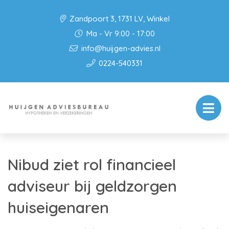
Zandpoort 3, 1731 LV, Winkel
Ma - Vr 9:00 - 17:00
info@huijgen-advies.nl
0224-540331
Nibud ziet rol financieel
adviseur bij geldzorgen
huiseigenaren