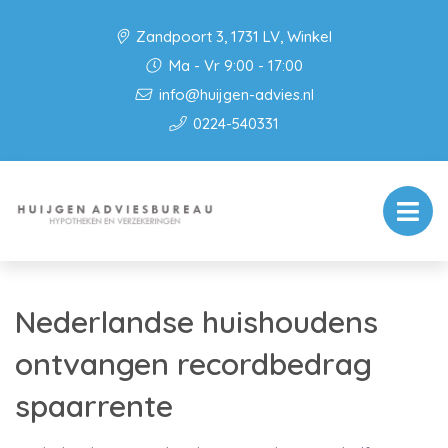
Zandpoort 3, 1731 LV, Winkel
Ma - Vr 9:00 - 17:00
info@huijgen-advies.nl
0224-540331
Nederlandse huishoudens
ontvangen recordbedrag
spaarrente