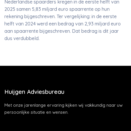
Nederlandse spaarders kregen in de eerste helft van
2025 samen 5,83 miljard euro spaarrente op hun
rekening bijgeschreven. Ter vergelijking: in de eerste
helft van 2024 werd een bedrag van 2,93 miljard euro
aan spaarrente bijgeschreven. Dat bedrag is dit jaar
dus verdubbeld.
Huijgen Adviesbureau
Met onze jarenlange ervaring kijken wij vakkundig naar uw
persoonlijke situatie en wensen.