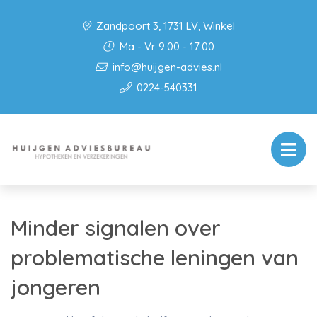
Zandpoort 3, 1731 LV, Winkel
Ma - Vr 9:00 - 17:00
info@huijgen-advies.nl
0224-540331
Minder signalen over
problematische leningen van
jongeren