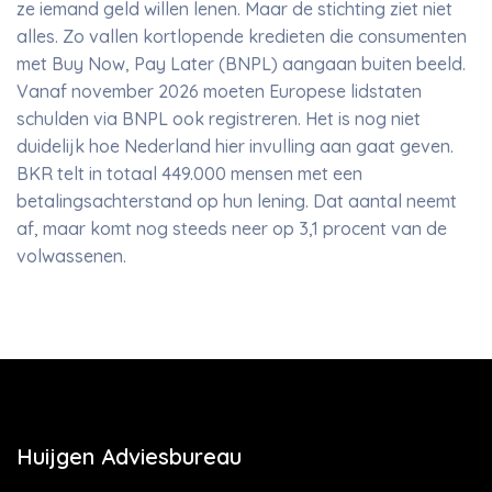
ze iemand geld willen lenen. Maar de stichting ziet niet
alles. Zo vallen kortlopende kredieten die consumenten
met Buy Now, Pay Later (BNPL) aangaan buiten beeld.
Vanaf november 2026 moeten Europese lidstaten
schulden via BNPL ook registreren. Het is nog niet
duidelijk hoe Nederland hier invulling aan gaat geven.
BKR telt in totaal 449.000 mensen met een
betalingsachterstand op hun lening. Dat aantal neemt
af, maar komt nog steeds neer op 3,1 procent van de
volwassenen.
Huijgen Adviesbureau