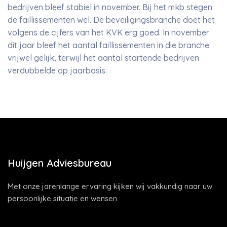
bedrijven bleef stabiel in november. Bij het mkb stegen
de faillissementen wel. De beveiligingsbranche doet het
volgens de cijfers van het KVK erg goed. In november
dit jaar bleef het aantal faillissementen in die branche
vrijwel gelijk, terwijl het aantal startende bedrijven
verdubbelde op jaarbasis.
Huijgen Adviesbureau
Met onze jarenlange ervaring kijken wij vakkundig naar uw
persoonlijke situatie en wensen.