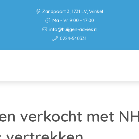
Zandpoort 3, 1731 LV, Winkel
Ma - Vr 9:00 - 17:00
info@huijgen-advies.nl
0224-540331
zen verkocht met N
 vertrekken