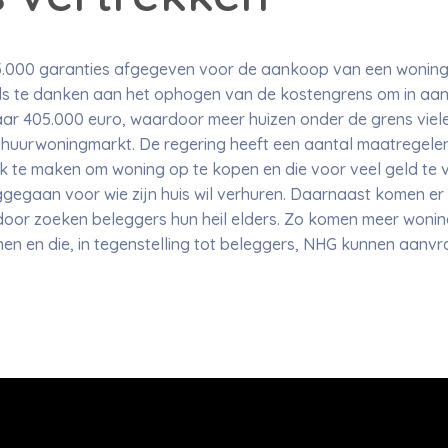
m 83.000 garanties afgegeven voor de aankoop van een woning
zijds te danken aan het ophogen van de kostengrens om in a
ar 405.000 euro, waardoor meer huizen onder de grens viele
 huurwoningmarkt. De regering heeft een aantal maatregel
k te maken om woning op te kopen en die voor veel geld te v
gaan voor wie zijn huis wil verhuren. Daarnaast komen er op
rdoor zoeken beleggers hun heil elders. Zo komen meer woni
nen en die, in tegenstelling tot beleggers, NHG kunnen aanv