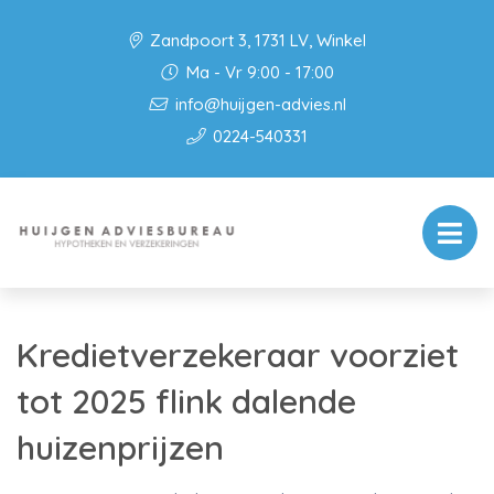
Zandpoort 3, 1731 LV, Winkel
Ma - Vr 9:00 - 17:00
info@huijgen-advies.nl
0224-540331
Kredietverzekeraar voorziet
tot 2025 flink dalende
huizenprijzen