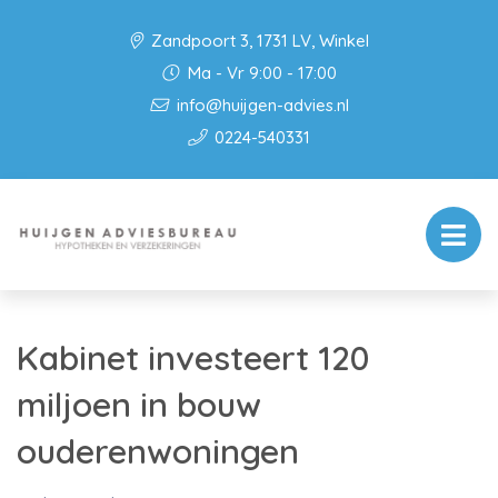
Zandpoort 3, 1731 LV, Winkel
Ma - Vr 9:00 - 17:00
info@huijgen-advies.nl
0224-540331
Kabinet investeert 120
miljoen in bouw
ouderenwoningen