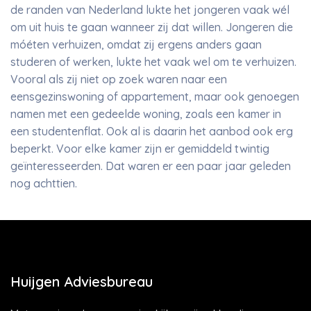
de randen van Nederland lukte het jongeren vaak wél
om uit huis te gaan wanneer zij dat willen. Jongeren die
móéten verhuizen, omdat zij ergens anders gaan
studeren of werken, lukte het vaak wel om te verhuizen.
Vooral als zij niet op zoek waren naar een
eensgezinswoning of appartement, maar ook genoegen
namen met een gedeelde woning, zoals een kamer in
een studentenflat. Ook al is daarin het aanbod ook erg
beperkt. Voor elke kamer zijn er gemiddeld twintig
geïnteresseerden. Dat waren er een paar jaar geleden
nog achttien.
Huijgen Adviesbureau