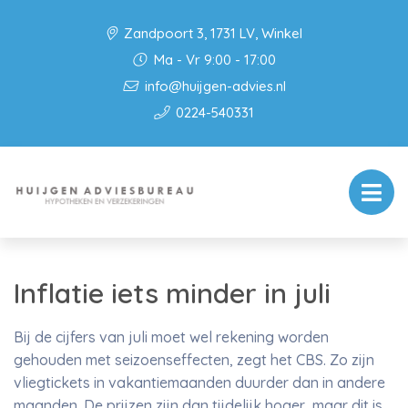
Zandpoort 3, 1731 LV, Winkel
Ma - Vr 9:00 - 17:00
info@huijgen-advies.nl
0224-540331
Inflatie iets minder in juli
Bij de cijfers van juli moet wel rekening worden
gehouden met seizoenseffecten, zegt het CBS. Zo zijn
vliegtickets in vakantiemaanden duurder dan in andere
maanden. De prijzen zijn dan tijdelijk hoger, maar dit is