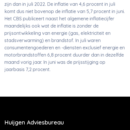
zijn dan in juli 2022. De inflatie van 4,6 procent in juli
komt dus niet bovenop de inflatie van 5,7 procent in juni.
Het CBS publiceert naast het algemene inflatiecijfer
maandelijks ook wat de inflatie is zonder de
prijsontwikkeling van energie (gas, elektriciteit en
stadsverwarming) en brandstof. In juli waren
consumentengoederen en -diensten exclusief energie en
motorbrandstoffen 6,8 procent duurder dan in dezelfde
maand vorig jaar. In juni was de prijsstijging op
jaarbasis 7,2 procent.
Huijgen Adviesbureau