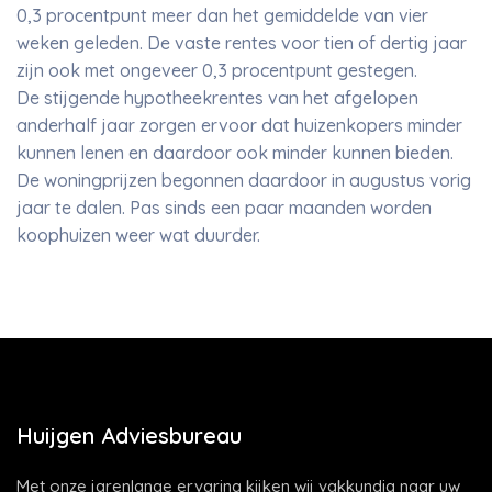
0,3 procentpunt meer dan het gemiddelde van vier
weken geleden. De vaste rentes voor tien of dertig jaar
zijn ook met ongeveer 0,3 procentpunt gestegen.
De stijgende hypotheekrentes van het afgelopen
anderhalf jaar zorgen ervoor dat huizenkopers minder
kunnen lenen en daardoor ook minder kunnen bieden.
De woningprijzen begonnen daardoor in augustus vorig
jaar te dalen. Pas sinds een paar maanden worden
koophuizen weer wat duurder.
Huijgen Adviesbureau
Met onze jarenlange ervaring kijken wij vakkundig naar uw