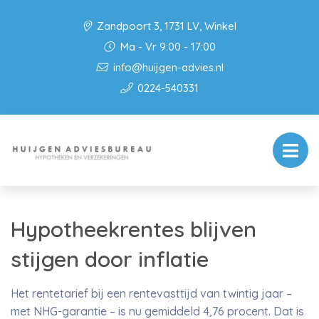
Zandpoort 3, 1731 LV, Winkel
Ma - Vr 9:00 - 17:00
info@huijgen-advies.nl
0224-540331
Hypotheekrentes blijven
stijgen door inflatie
Het rentetarief bij een rentevasttijd van twintig jaar –
met NHG-garantie – is nu gemiddeld 4,76 procent. Dat is