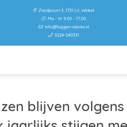
Zandpoort 3, 1731 LV, Winkel
Ma - Vr 9:00 - 17:00
info@huijgen-advies.nl
0224-540331
jzen blijven volgens
jaarlijks stijgen me