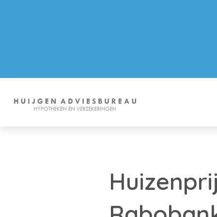
Huizenpri
Rabobank 