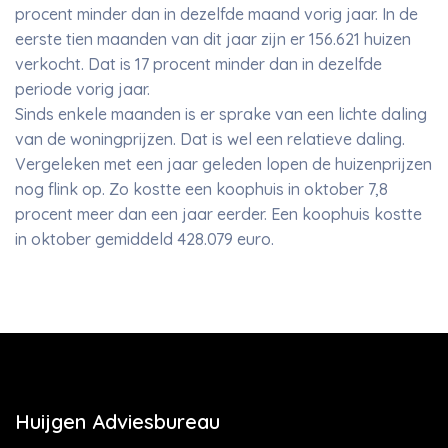
procent minder dan in dezelfde maand vorig jaar. In de
eerste tien maanden van dit jaar zijn er 156.621 huizen
verkocht. Dat is 17 procent minder dan in dezelfde
periode vorig jaar.
Sinds enkele maanden is er sprake van een lichte daling
van de woningprijzen. Dat is wel een relatieve daling.
Vergeleken met een jaar geleden lopen de huizenprijzen
nog flink op. Zo kostte een koophuis in oktober 7,8
procent meer dan een jaar eerder. Een koophuis kostte
in oktober gemiddeld 428.079 euro.
Huijgen Adviesbureau