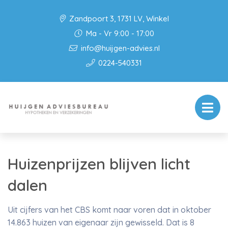
Zandpoort 3, 1731 LV, Winkel
Ma - Vr 9:00 - 17:00
info@huijgen-advies.nl
0224-540331
Huizenprijzen blijven licht
dalen
Uit cijfers van het CBS komt naar voren dat in oktober
14.863 huizen van eigenaar zijn gewisseld. Dat is 8