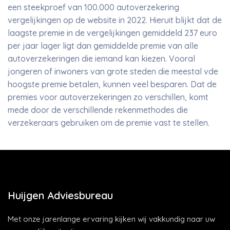
een steekproef van 100.000 autoverzekering
vergelijkingen op de website in 2022. Hieruit blijkt dat de
laagste premie in de vergelijkingen gemiddeld 237 euro
per jaar lager ligt dan gemiddelde premie van alle
autoverzekeringen die iemand kan kiezen. Vooral
jongeren of inwoners van grote steden die meestal vde
hoogste premie betalen, kunnen veel besparen. Dat de
premies voor autoverzekeringen zo verschillen, komt
mede door de verschillende rekenmethodes die
verzekeraars gebruiken om de premie vast te stellen.
Huijgen Adviesbureau
Met onze jarenlange ervaring kijken wij vakkundig naar uw