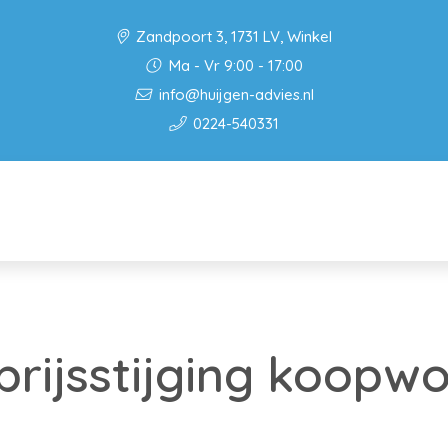
Zandpoort 3, 1731 LV, Winkel
Ma - Vr 9:00 - 17:00
info@huijgen-advies.nl
0224-540331
prijsstijging koopwo