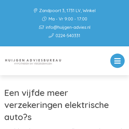
Zandpoort 3, 1731 LV, Winkel
Ma - Vr 9:00 - 17:00
info@huijgen-advies.nl
0224-540331
Een vijfde meer
verzekeringen elektrische
auto?s