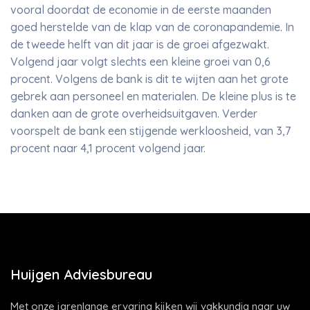
vooral doordat de economie in de eerste maanden
goed herstelde van de klap van de coronapandemie. In
de tweede helft van dit jaar is de groei afgezwakt.
Volgend jaar volgt slechts een kleine groei van 0,6
procent. Volgens de bank is dit te wijten aan het grote
gebrek aan personeel en materialen. De kleine plus is te
danken aan de grote overheidsuitgaven. Verder
voorspelt de bank een stijgende werkloosheid, van 3,7
procent naar 4,1 procent volgend jaar.
Huijgen Adviesbureau
Met onze jarenlange ervaring kijken wij vakkundig naar uw