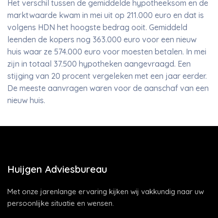
Het verschil tussen de gemiddelde hypotheeksom en de
marktwaarde kwam in mei uit op 211.000 euro en dat is
volgens HDN het hoogste bedrag ooit. Gemiddeld
leenden de kopers nog 363.000 euro voor een nieuw
huis waar ze 574.000 euro voor moesten betalen. In mei
zijn in totaal 37.500 hypotheken aangevraagd. Een
stijging van 20 procent vergeleken met een jaar eerder.
De meeste aanvragen waren voor de aanschaf van een
nieuw huis.
Huijgen Adviesbureau
Met onze jarenlange ervaring kijken wij vakkundig naar uw
persoonlijke situatie en wensen.