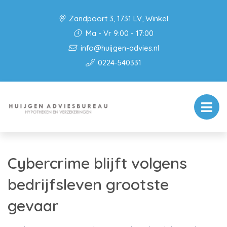
Zandpoort 3, 1731 LV, Winkel
Ma - Vr 9:00 - 17:00
info@huijgen-advies.nl
0224-540331
Cybercrime blijft volgens
bedrijfsleven grootste
gevaar