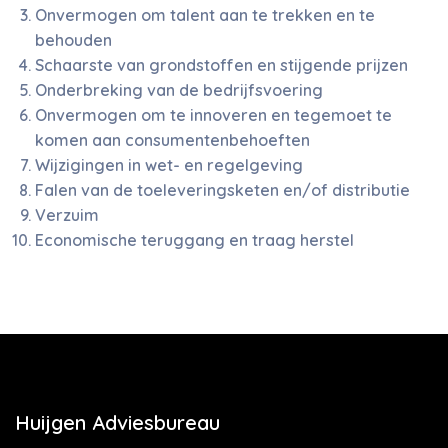
Onvermogen om talent aan te trekken en te
behouden
Schaarste van grondstoffen en stijgende prijzen
Onderbreking van de bedrijfsvoering
Onvermogen om te innoveren en tegemoet te
komen aan consumentenbehoeften
Wijzigingen in wet- en regelgeving
Falen van de toeleveringsketen en/of distributie
Verzuim
Economische teruggang en traag herstel
Huijgen Adviesbureau