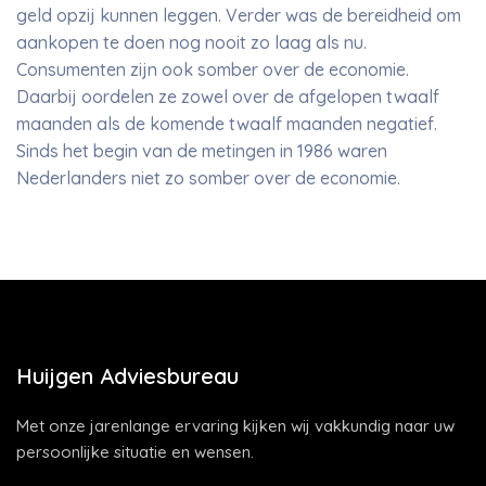
geld opzij kunnen leggen. Verder was de bereidheid om
aankopen te doen nog nooit zo laag als nu.
Consumenten zijn ook somber over de economie.
Daarbij oordelen ze zowel over de afgelopen twaalf
maanden als de komende twaalf maanden negatief.
Sinds het begin van de metingen in 1986 waren
Nederlanders niet zo somber over de economie.
Huijgen Adviesbureau
Met onze jarenlange ervaring kijken wij vakkundig naar uw
persoonlijke situatie en wensen.