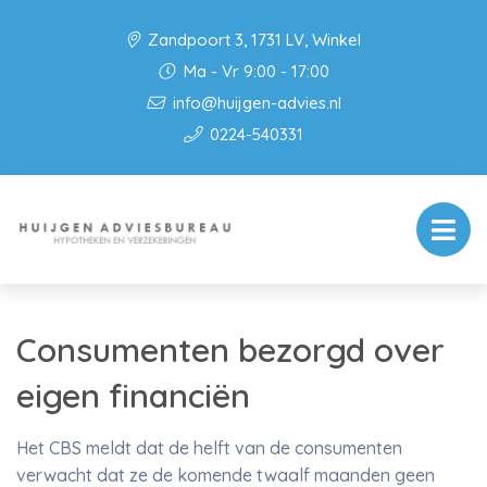
Zandpoort 3, 1731 LV, Winkel
Ma - Vr 9:00 - 17:00
info@huijgen-advies.nl
0224-540331
Consumenten bezorgd over
eigen financiën
Het CBS meldt dat de helft van de consumenten
verwacht dat ze de komende twaalf maanden geen