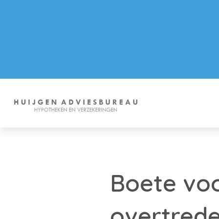
Boete vo
overtred