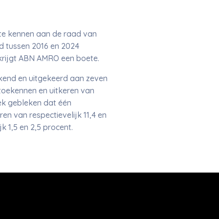
te kennen aan de raad van
od tussen 2016 en 2024
krijgt ABN AMRO een boete.
kend en uitgekeerd aan zeven
 toekennen en uitkeren van
ek gebleken dat één
en van respectievelijk 11,4 en
 1,5 en 2,5 procent.