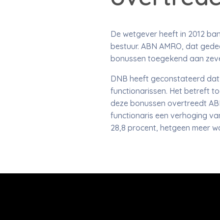
De wetgever heeft in 2012 ba
bestuur. ABN AMRO, dat gedeelt
bonussen toegekend aan zeve
DNB heeft geconstateerd dat
functionarissen. Het betreft t
deze bonussen overtreedt AB
functionaris een verhoging va
28,8 procent, hetgeen meer wa