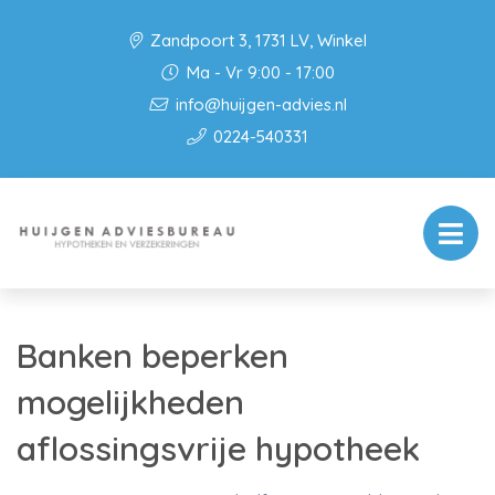
Zandpoort 3, 1731 LV, Winkel
Ma - Vr 9:00 - 17:00
info@huijgen-advies.nl
0224-540331
Banken beperken
mogelijkheden
aflossingsvrije hypotheek