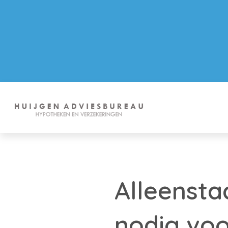
Alleensta
nodig voo