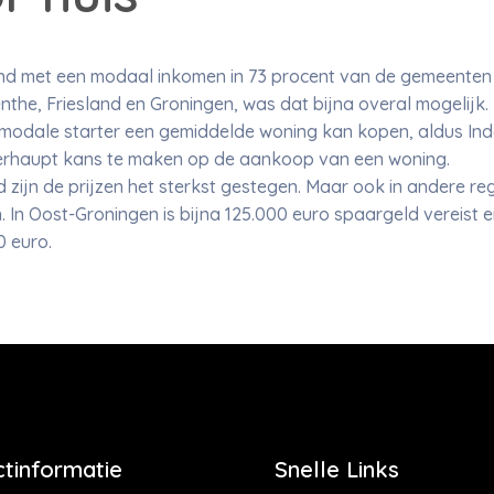
and met een modaal inkomen in 73 procent van de gemeenten 
the, Friesland en Groningen, was dat bijna overal mogelijk. 
s modale starter een gemiddelde woning kan kopen, aldus In
erhaupt kans te maken op de aankoop van een woning.
 zijn de prijzen het sterkst gestegen. Maar ook in andere re
In Oost-Groningen is bijna 125.000 euro spaargeld vereist en
0 euro.
tinformatie
Snelle Links