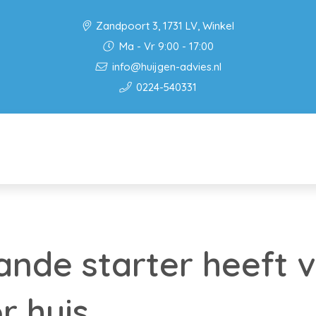
Zandpoort 3, 1731 LV, Winkel
Ma - Vr 9:00 - 17:00
info@huijgen-advies.nl
0224-540331
ande starter heeft
r huis