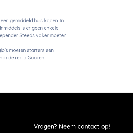
een gemiddeld huis kopen. In
Inmiddels is er geen enkele
depender. Steeds vaker moeten
gio's moeten starters een
 in de regio Gooi en
Vragen? Neem contact op!