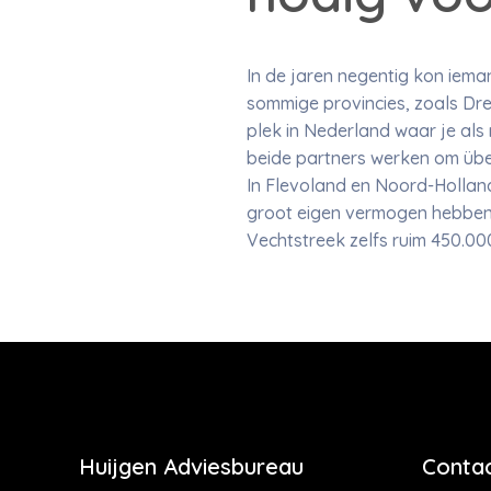
In de jaren negentig kon iem
sommige provincies, zoals Dren
plek in Nederland waar je al
beide partners werken om üb
In Flevoland en Noord-Holland
groot eigen vermogen hebben. 
Vechtstreek zelfs ruim 450.00
Huijgen Adviesbureau
Contac