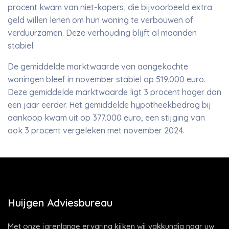
procent kwam van niet-kopers, die bijvoorbeeld extra
geld willen lenen om hun woning te verbouwen of
verduurzamen. Deze verhouding blijft al maanden
stabiel.
De gemiddelde marktwaarde van aangekochte
woningen bleef in november stabiel op 519.000 euro.
Deze gemiddelde marktwaarde ligt 3 procent hoger dan
een jaar eerder. Het gemiddelde hypotheekbedrag bij
aankoop kwam uit op 377.000 euro, een stijging van
ook 3 procent vergeleken met november 2024.
Huijgen Adviesbureau
Met onze jarenlange ervaring kijken wij vakkundig naar uw