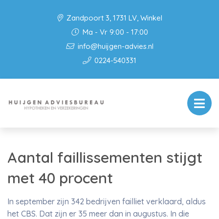
Zandpoort 3, 1731 LV, Winkel
Ma - Vr 9:00 - 17:00
info@huijgen-advies.nl
0224-540331
Aantal faillissementen stijgt
met 40 procent
In september zijn 342 bedrijven failliet verklaard, aldus
het CBS. Dat zijn er 35 meer dan in augustus. In die