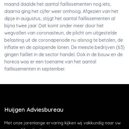
maand daalde het aantal faillissementen nog iets,
daarna ging het cijfer weer omhoog. Afgezien van het
dipje in augustus, stijgt het aantal faillissementen al
bijna twee jaar. Dat komt onder meer door het
wegvallen van coronasteun, de plicht om uitgestelde
belasting uit de coronaperiode nu alsnog te betalen, de
inflatie en de oplopende lonen. De meeste bedrijven (63)
gingen failliet in de sector handel. Ook in de bouw en de
horeca was er een toename van het aantal
faillissementen in september.
Huijgen Adviesbureau
Met onze jarenlange ervaring kijken wij vakkundig naar uw